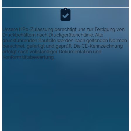
Unsere HP0-Zulassung berechtigt uns zur Fertigung von
Druckbehältern nach Druckgeräterichtlinie. Alle
druckführenden Bauteile werden nach geltenden Normen
berechnet, gefertigt und geprüft. Die CE-Kennzeichnung
erfolgt nach vollständiger Dokumentation und
Konformitätsbewertung.