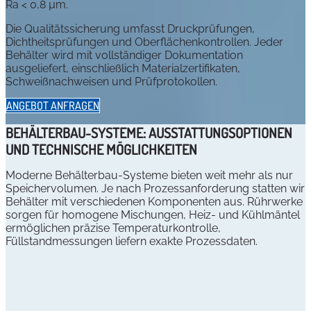
Ra < 0,8 µm.
Die Qualitätssicherung umfasst Druckprüfungen,
Dichtheitsprüfungen und Oberflächenkontrollen. Jeder
Behälter wird mit vollständiger Dokumentation
ausgeliefert, einschließlich Materialzertifikaten,
Schweißnachweisen und Prüfprotokollen.
ANGEBOT ANFRAGEN
BEHÄLTERBAU-SYSTEME: AUSSTATTUNGSOPTIONEN
UND TECHNISCHE MÖGLICHKEITEN
Moderne Behälterbau-Systeme bieten weit mehr als nur
Speichervolumen. Je nach Prozessanforderung statten wir
Behälter mit verschiedenen Komponenten aus. Rührwerke
sorgen für homogene Mischungen, Heiz- und Kühlmäntel
ermöglichen präzise Temperaturkontrolle,
Füllstandmessungen liefern exakte Prozessdaten.