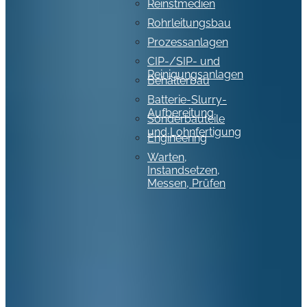
Reinstmedien
Rohrleitungsbau
Prozessanlagen
CIP-/SIP- und
Reinigungsanlagen
Behälterbau
Batterie-Slurry-
Aufbereitung
Sonderbauteile
und Lohnfertigung
Engineering
Warten,
Instandsetzen,
Messen, Prüfen