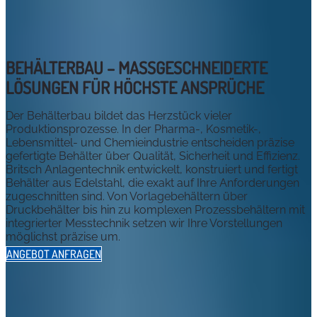
BEHÄLTERBAU – MASSGESCHNEIDERTE L
ÖSUNGEN FÜR HÖCHSTE ANSPRÜCHE
Der Behälterbau bildet das Herzstück vieler
Produktionsprozesse. In der Pharma-, Kosmetik-,
Lebensmittel- und Chemieindustrie entscheiden präzise
gefertigte Behälter über Qualität, Sicherheit und Effizienz.
Britsch Anlagentechnik entwickelt, konstruiert und fertigt
Behälter aus Edelstahl, die exakt auf Ihre Anforderungen
zugeschnitten sind. Von Vorlagebehältern über
Druckbehälter bis hin zu komplexen Prozessbehältern mit
integrierter Messtechnik setzen wir Ihre Vorstellungen
möglichst präzise um.
ANGEBOT ANFRAGEN