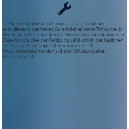
Die Schweißnähte werden orbital ausgeführt und
anschließend bearbeitet. So entstehen keine Toträume, in
denen sich Produktreste oder Keime ansammeln könnten.
Diese Sorgfalt bei der Fertigung zahlt sich in der täglichen
Praxis aus: Reinigungszeiten verkürzen sich,
Produktwechsel werden sicherer, Stillstandzeiten
reduzieren sich.