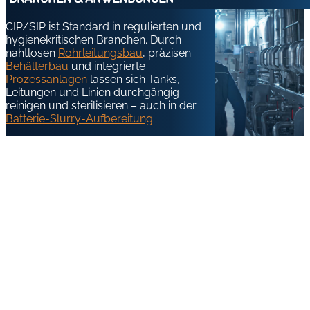
CIP/SIP ist Standard in regulierten und
hygienekritischen Branchen. Durch
nahtlosen
Rohrleitungsbau
, präzisen
Behälterbau
und integrierte
Prozessanlagen
lassen sich Tanks,
Leitungen und Linien durchgängig
reinigen und sterilisieren – auch in der
Batterie-Slurry-Aufbereitung
.