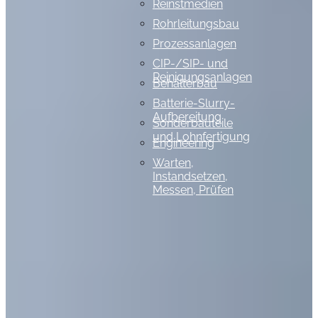
Reinstmedien
Rohrleitungsbau
Prozessanlagen
CIP-/SIP- und
Reinigungsanlagen
Behälterbau
Batterie-Slurry-
Aufbereitung
Sonderbauteile
und Lohnfertigung
Engineering
Warten,
Instandsetzen,
Messen, Prüfen